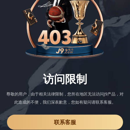
访问限制
尊敬的用户，由于相关法律限制，您所在地区无法访问J9产品，对
此造成的不便，我们深表歉意，您如有疑问请联系客服。
联系客服